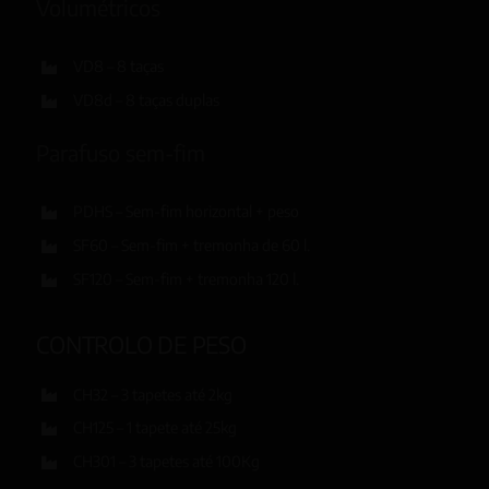
Volumétricos
VD8 – 8 taças
VD8d – 8 taças duplas
Parafuso sem-fim
PDHS – Sem-fim horizontal + peso
SF60 – Sem-fim + tremonha de 60 l.
SF120 – Sem-fim + tremonha 120 l.
CONTROLO DE PESO
CH32 – 3 tapetes até 2kg
CH125 – 1 tapete até 25kg
CH301 – 3 tapetes até 100Kg