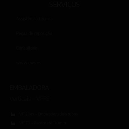
SERVIÇOS
Assistência técnica
Peças de reposição
Consultoria
www.cws.es
EMBALADORA
Verticais – VFFS
VF120ex – Embaladora dois tubos
VF170 – Pacote até 170mm