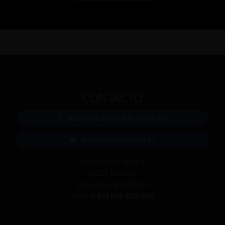
CONTACTO
VENDAS: (+34) 674 34 24 84
info@collingwood.es
Passeig Joan Miró, 10
08222 Terrassa
Barcelona, ESPANHA
Sede:
(+34) 935 938 690