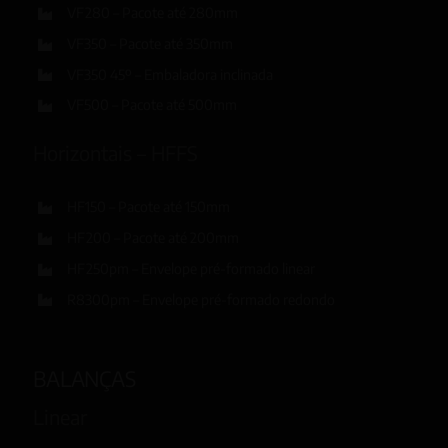
VF280 – Pacote até 280mm
VF350 – Pacote até 350mm
VF350 45º – Embaladora inclinada
VF500 – Pacote até 500mm
Horizontais – HFFS
HF150 – Pacote até 150mm
HF200 – Pacote até 200mm
HF250pm – Envelope pré-formado linear
R8300pm – Envelope pré-formado redondo
BALANÇAS
Linear