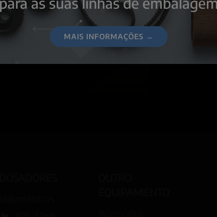
para as suas linhas de embalage
OCÊ?
tacte-nos.
MAIS INFORMAÇÕES →
DOSADORES
OUTRO
EQUIPAMIENTO
Volumétricos
Acessórios
VD8 – 8 taças