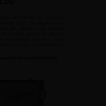
cos
Doseadores volumétricos DV
onha de entrada que permite o
erentes taças. Os produtos ideais
al
Doseadores por parafuso sem-fim
nas são aqueles cuja principal
 uniformidade na sua densidade e
H
o leguminosas, azeitonas, nozes,
eles que podem ser doseados ​​por
a qualidade e produtividade.