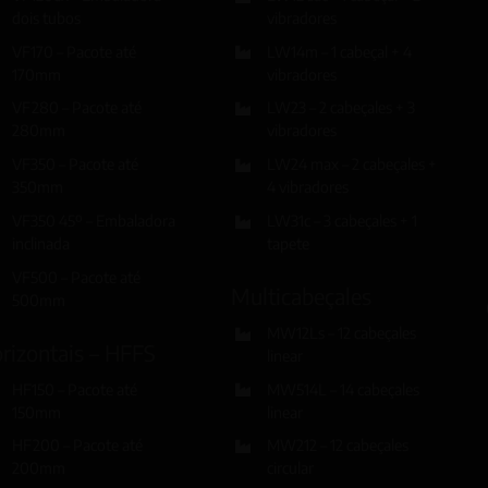
dois tubos
vibradores
VF170 – Pacote até
LW14m – 1 cabeçal + 4
170mm
vibradores
VF280 – Pacote até
LW23 – 2 cabeçales + 3
280mm
vibradores
VF350 – Pacote até
LW24 max – 2 cabeçales +
350mm
4 vibradores
VF350 45º – Embaladora
LW31c – 3 cabeçales + 1
inclinada
tapete
VF500 – Pacote até
Multicabeçales
500mm
MW12Ls – 12 cabeçales
rizontais – HFFS
linear
HF150 – Pacote até
MW514L – 14 cabeçales
150mm
linear
HF200 – Pacote até
MW212 – 12 cabeçales
200mm
circular