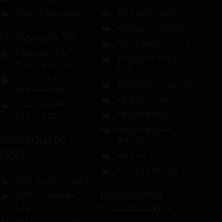
Alimentador vibratório
VD8d – 8 taças duplas
Alinhador de cenouras
Parafuso sem-fim
Tapetes transportadores
PDHS – Sem-fim
Contador de produtos
horizontal + peso
CTU
SF60 – Sem-fim +
Descarregador de bigbag
tremonha de 60 l.
Elevador de baldes
SF120 – Sem-fim +
Elevador de tapete
tremonha 120 l.
Mesa de seleção e
CONTROLO DE
embalagem
PESO
Mezanino ponte
Fusos para doseador SF
CH32 – 3 tapetes até 2kg
Equipamentos
CH125 – 1 tapete até
recondicionados
25kg
CH301 – 3 tapetes até