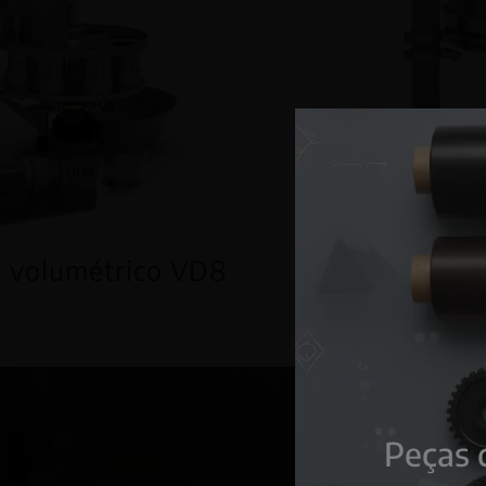
 volumétrico VD8
Doseador 
Peças 