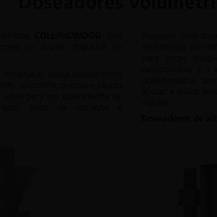
Doseadores volumétri
ladoras verticais
Balanças lineares
métricos
COLLINGWOOD
têm
Possuem uma trem
imples ou duplas dispostas de
enchimento das dif
ladoras horizontais
Balanças multicabeç
para estas máqui
característica é a
e construção deste equipamento
Controlo de peso C
granulometria, com
to constante, preciso e rápido
açúcar e todos aqu
. Ideal para um doseamento de
volume.
 seco, solto, de tamanho e
Doseadores de alt