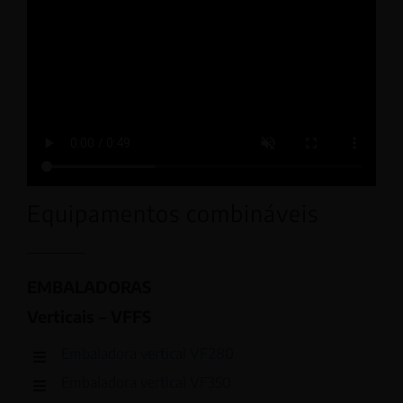
Equipamentos combináveis
EMBALADORAS
Verticais – VFFS
Embaladora vertical VF280
Embaladora vertical VF350