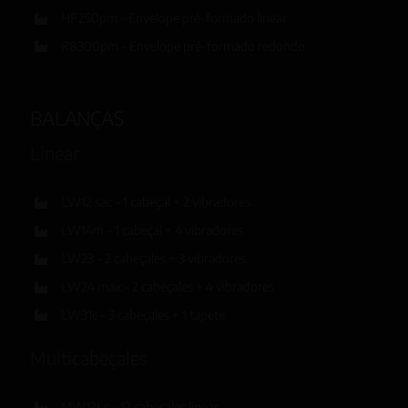
HF250pm – Envelope pré-formado linear
R8300pm – Envelope pré-formado redondo
BALANÇAS
Linear
LW12 sac – 1 cabeçal + 2 vibradores
LW14m – 1 cabeçal + 4 vibradores
LW23 – 2 cabeçales + 3 vibradores
LW24 max – 2 cabeçales + 4 vibradores
LW31c – 3 cabeçales + 1 tapete
Multicabeçales
MW12Ls – 12 cabeçales linear