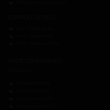
SF120 – Sem-fim + tremonha 120 l.
CONTROLO DE PESO
CH32 – 3 tapetes até 2kg
CH125 – 1 tapete até 25kg
CH301 – 3 tapetes até 100Kg
OUTRO EQUIPAMIENTO
Acessórios
Alimentador vibratório
Alinhador de cenouras
Tapetes transportadores
Contador de produtos CTU