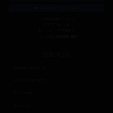
info@collingwood.es
Passeig Joan Miró, 10
08222 Terrassa
Barcelona, ESPANHA
Sede:
(+34) 935 938 690
SERVIÇOS
Assistência técnica
Peças de reposição
Consultoria
www.cws.es