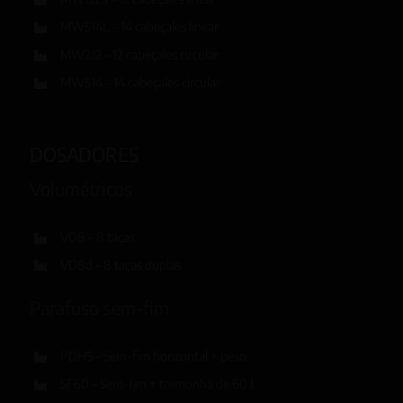
MW514L – 14 cabeçales linear
MW212 – 12 cabeçales circular
MW514 – 14 cabeçales circular
DOSADORES
Volumétricos
VD8 – 8 taças
VD8d – 8 taças duplas
Parafuso sem-fim
PDHS – Sem-fim horizontal + peso
SF60 – Sem-fim + tremonha de 60 l.