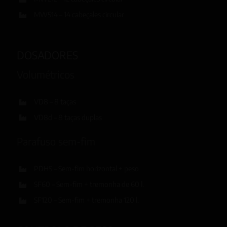
MW514 – 14 cabeçales circular
DOSADORES
Volumétricos
VD8 – 8 taças
VD8d – 8 taças duplas
Parafuso sem-fim
PDHS – Sem-fim horizontal + peso
SF60 – Sem-fim + tremonha de 60 l.
SF120 – Sem-fim + tremonha 120 l.