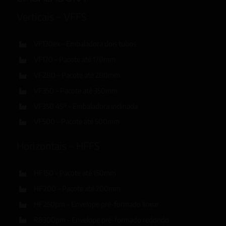
Verticais – VFFS
VF120ex – Embaladora dois tubos
VF170 – Pacote até 170mm
VF280 – Pacote até 280mm
VF350 – Pacote até 350mm
VF350 45º – Embaladora inclinada
VF500 – Pacote até 500mm
Horizontais – HFFS
HF150 – Pacote até 150mm
HF200 – Pacote até 200mm
HF250pm – Envelope pré-formado linear
R8300pm – Envelope pré-formado redondo