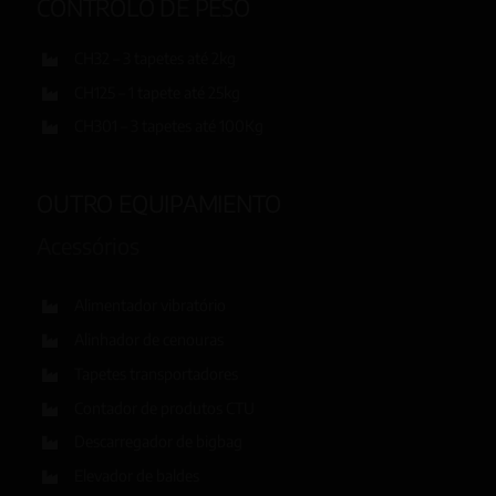
CONTROLO DE PESO
CH32 – 3 tapetes até 2kg
CH125 – 1 tapete até 25kg
CH301 – 3 tapetes até 100Kg
OUTRO EQUIPAMIENTO
Acessórios
Alimentador vibratório
Alinhador de cenouras
Tapetes transportadores
Contador de produtos CTU
Descarregador de bigbag
Elevador de baldes