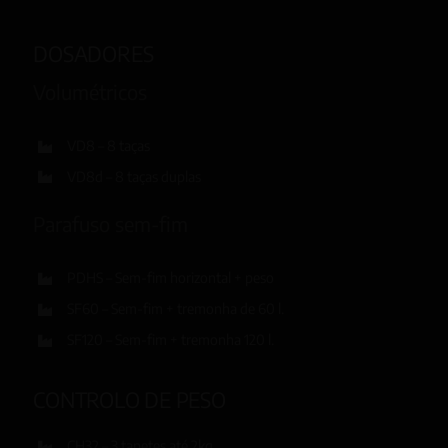
DOSADORES
Volumétricos
VD8 – 8 taças
VD8d – 8 taças duplas
Parafuso sem-fim
PDHS – Sem-fim horizontal + peso
SF60 – Sem-fim + tremonha de 60 l.
SF120 – Sem-fim + tremonha 120 l.
CONTROLO DE PESO
CH32 – 3 tapetes até 2kg