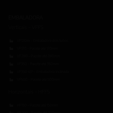
EMBALADORA
Verticais – VFFS
VF120ex – Embaladora dois tubos
VF170 – Pacote até 170mm
VF280 – Pacote até 280mm
VF350 – Pacote até 350mm
VF350 45º – Embaladora inclinada
VF500 – Pacote até 500mm
Horizontais – HFFS
HF150 – Pacote até 150mm
HF200 – Pacote até 200mm