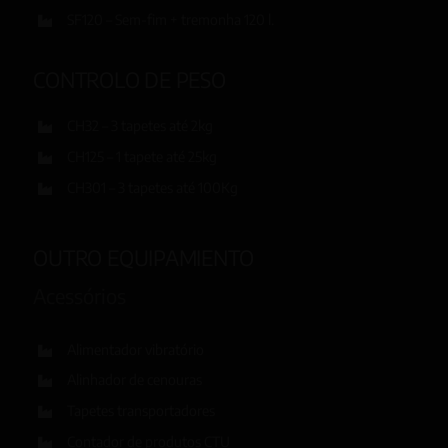
SF120 – Sem-fim + tremonha 120 l.
CONTROLO DE PESO
CH32 – 3 tapetes até 2kg
CH125 – 1 tapete até 25kg
CH301 – 3 tapetes até 100Kg
OUTRO EQUIPAMIENTO
Acessórios
Alimentador vibratório
Alinhador de cenouras
Tapetes transportadores
Contador de produtos CTU