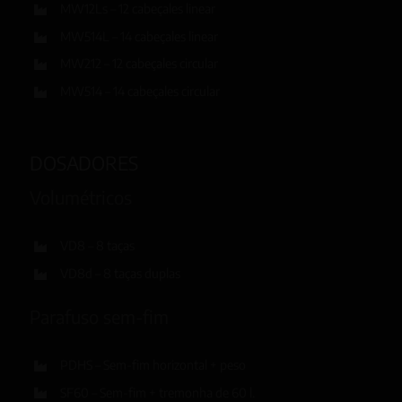
MW12Ls – 12 cabeçales linear
MW514L – 14 cabeçales linear
MW212 – 12 cabeçales circular
MW514 – 14 cabeçales circular
DOSADORES
Volumétricos
VD8 – 8 taças
VD8d – 8 taças duplas
Parafuso sem-fim
PDHS – Sem-fim horizontal + peso
SF60 – Sem-fim + tremonha de 60 l.