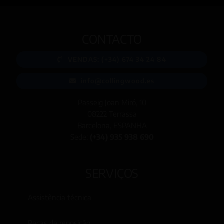
CONTACTO
VENDAS: (+34) 674 34 24 84
info@collingwood.es
Passeig Joan Miró, 10
08222 Terrassa
Barcelona, ESPANHA
Sede:
(+34) 935 938 690
SERVIÇOS
Assistência técnica
Peças de reposição