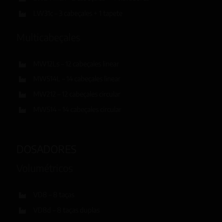
LW31c – 3 cabeçales + 1 tapete
Multicabeçales
MW12Ls – 12 cabeçales linear
MW514L – 14 cabeçales linear
MW212 – 12 cabeçales circular
MW514 – 14 cabeçales circular
DOSADORES
Volumétricos
VD8 – 8 taças
VD8d – 8 taças duplas