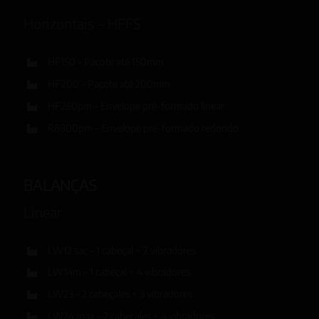
Horizontais – HFFS
HF150 – Pacote até 150mm
HF200 – Pacote até 200mm
HF250pm – Envelope pré-formado linear
R8300pm – Envelope pré-formado redondo
BALANÇAS
Linear
LW12 sac – 1 cabeçal + 2 vibradores
LW14m – 1 cabeçal + 4 vibradores
LW23 – 2 cabeçales + 3 vibradores
LW24 max – 2 cabeçales + 4 vibradores