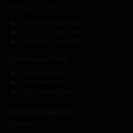
Parafuso sem-fim
PDHS – Sem-fim horizontal + peso
SF60 – Sem-fim + tremonha de 60 l.
SF120 – Sem-fim + tremonha 120 l.
CONTROLO DE PESO
CH32 – 3 tapetes até 2kg
CH125 – 1 tapete até 25kg
CH301 – 3 tapetes até 100Kg
OUTRO EQUIPAMIENTO
Acessórios