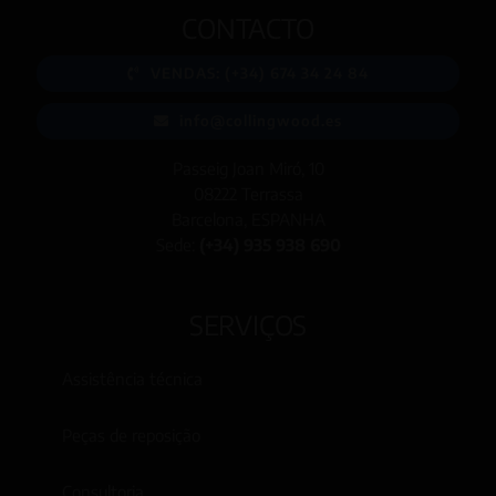
CONTACTO
VENDAS: (+34) 674 34 24 84
info@collingwood.es
Passeig Joan Miró, 10
08222 Terrassa
Barcelona, ESPANHA
Sede:
(+34) 935 938 690
SERVIÇOS
Assistência técnica
Peças de reposição
Consultoria