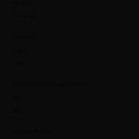
150×200
75+75×100
Volume d.c.
5-250
5-90
Pacotes rendimento por minuto
100
200
Materiais de filme