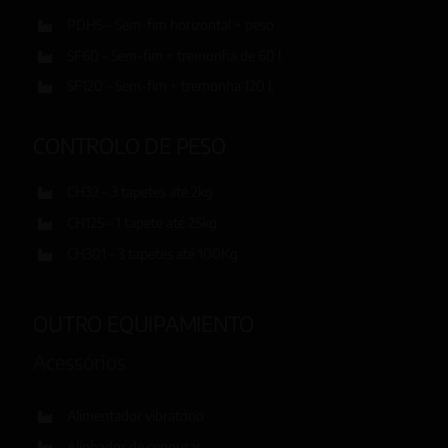
PDHS – Sem-fim horizontal + peso
SF60 – Sem-fim + tremonha de 60 l.
SF120 – Sem-fim + tremonha 120 l.
CONTROLO DE PESO
CH32 – 3 tapetes até 2kg
CH125 – 1 tapete até 25kg
CH301 – 3 tapetes até 100Kg
OUTRO EQUIPAMIENTO
Acessórios
Alimentador vibratório
Alinhador de cenouras