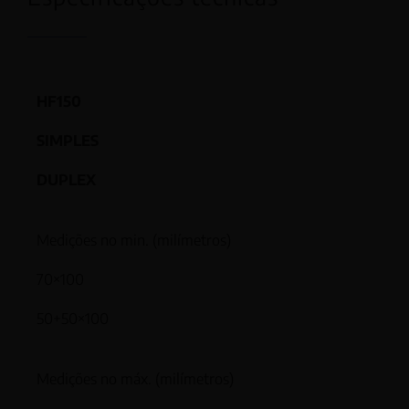
HF150
SIMPLES
DUPLEX
Medições no min. (milímetros)
70×100
50+50×100
Medições no máx. (milímetros)