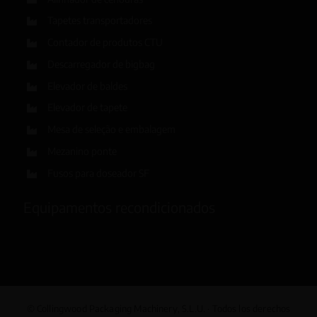
Tapetes transportadores
Contador de produtos CTU
Descarregador de bigbag
Elevador de baldes
Elevador de tapete
Mesa de seleção e embalagem
Mezanino ponte
Fusos para doseador SF
Equipamentos recondicionados
© Collingwood Packaging Machinery, S.L.U. · Todos los derechos