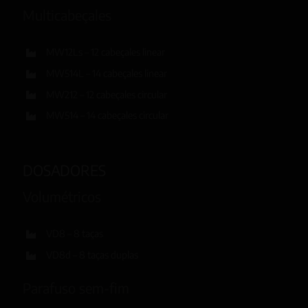
Multicabeçales
MW12Ls – 12 cabeçales linear
MW514L – 14 cabeçales linear
MW212 – 12 cabeçales circular
MW514 – 14 cabeçales circular
DOSADORES
Volumétricos
VD8 – 8 taças
VD8d – 8 taças duplas
Parafuso sem-fim